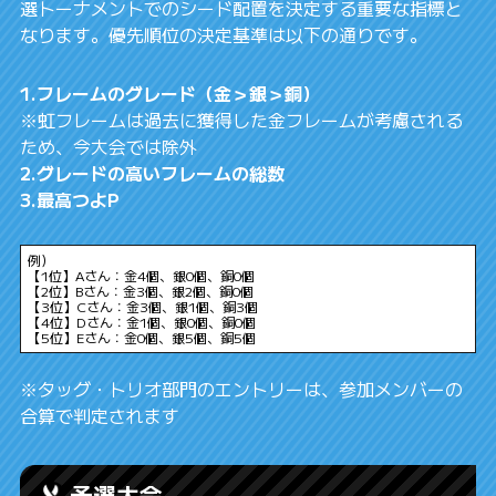
選トーナメントでのシード配置を決定する重要な指標と
なります。優先順位の決定基準は以下の通りです。
1.フレームのグレード（金＞銀＞銅）
※虹フレームは過去に獲得した金フレームが考慮される
ため、今大会では除外
2.グレードの高いフレームの総数
3.最高つよP
例）
【1位】Aさん：金4個、銀0個、銅0個
【2位】Bさん：金3個、銀2個、銅0個
【3位】Cさん：金3個、銀1個、銅3個
【4位】Dさん：金1個、銀0個、銅0個
【5位】Eさん：金0個、銀5個、銅5個
※タッグ・トリオ部門のエントリーは、参加メンバーの
合算で判定されます
予選大会