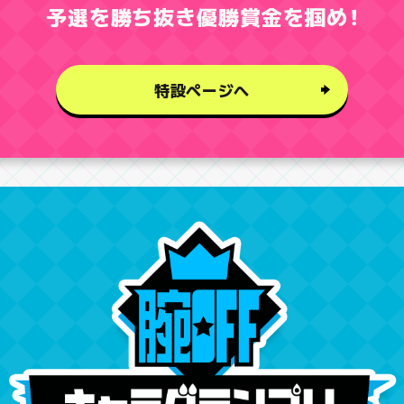
予選を勝ち抜き優勝賞金を掴め
！
特設ページへ