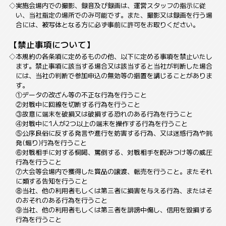
実施会場内での撮影、録音及び録画は、運営スタッフの指示に従
い、当社指定の場所でのみ可能です。また、撮影又は録画を行う場
合には、被写体となる方に必ず事前に許可をお取りください。
【禁止事項について】
本規約の各条項に定めるものの他、以下に定める事項を禁止いたし
ます。禁止事項に該当する場合又は該当すると当社が判断した場合
には、当社の判断で参加申込の無効等の措置を講じることがありま
す。
①データの改ざん等の不正な行為を行うこと
②対戦中に回線を切断する行為を行うこと
③故意に端末を破損又は破損する恐れのある行為を行うこと
④対戦中に1人が2つ以上の端末を操作する行為を行うこと
⑤公序良俗に反する発言や進行を妨害する行為、又は迷惑行為や挑
発(煽り)行為を行うこと
⑥対戦相手に対する恫喝、罵倒する、対戦相手を睨みつけ等の威圧
行為を行うこと
⑦大会等会場内で獲得した賞品の譲渡、転売を行うこと。またそれ
に類する告知を行うこと
⑧当社、他の利用者もしくは第三者に損害を与える行為、またはそ
のおそれのある行為を行うこと
⑨当社、他の利用者もしくは第三者を誹謗中傷し、信用を毀損する
行為を行うこと