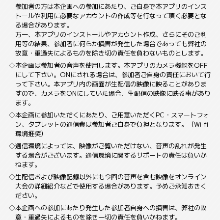
参加者の方は本企画への参加にあたり、ご自身で本アプリのインス
トールや利用に必要なアカウントの作成等を行なって頂く必要とな
る場合があります。
万一、本アプリのインストールやアカウント作成、さらにそのご利
用等の結果、参加者に何らか損害が発生した場合であっても弊社の
故意・重過失によるものを除き切の責任を負わないものとします。
本企画は参加者の音声を使用します。本アプリのカメラ機能をOFF
にして下さい。ONにされる場合は、参加者ご自身の責任において行
って下さい。本アプリ内の画面が生配信の映像に映ることがありま
すので、カメラをONにしていた場合、生配信の映像に映る事があり
ます。
本企画に参加いただくにあたり、ご用意いただくPC・スマートフォ
ン、タブレットの通信費は参加者ご自身で負担となります。（Wi-fi
環境推奨）
通信環境によっては、映像がご覧いただけない、音声の乱れが発生
する場合がございます。通信環境に関するサポートの責任は負いか
ねます。
生配信および映像記録以外にも今回の音声を含む映像をオンライン
大会の詳細紹介などで使用する場合があります。予めご承知おきく
ださい。
本企画への参加にあたり発生した参加者自身への損害は、弊社の故
意・重過失によるものを除き一切の責任を負いかねます。