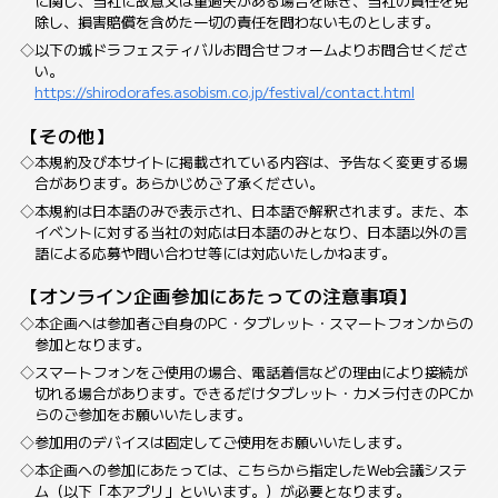
に関し、当社に故意又は重過失がある場合を除き、当社の責任を免
除し、損害賠償を含めた一切の責任を問わないものとします。
以下の城ドラフェスティバルお問合せフォームよりお問合せくださ
い。
https://shirodorafes.asobism.co.jp/festival/contact.html
【その他】
本規約及び本サイトに掲載されている内容は、予告なく変更する場
合があります。あらかじめご了承ください。
本規約は日本語のみで表示され、日本語で解釈されます。また、本
イベントに対する当社の対応は日本語のみとなり、日本語以外の言
語による応募や問い合わせ等には対応いたしかねます。
【オンライン企画参加にあたっての注意事項】
本企画へは参加者ご自身のPC・タブレット・スマートフォンからの
参加となります。
スマートフォンをご使用の場合、電話着信などの理由により接続が
切れる場合があります。できるだけタブレット・カメラ付きのPCか
らのご参加をお願いいたします。
参加用のデバイスは固定してご使用をお願いいたします。
本企画への参加にあたっては、こちらから指定したWeb会議システ
ム（以下「本アプリ」といいます。）が必要となります。