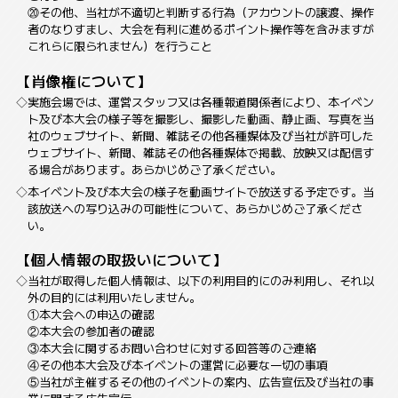
⑳その他、当社が不適切と判断する行為（アカウントの譲渡、操作
者のなりすまし、大会を有利に進めるポイント操作等を含みますが
これらに限られません）を行うこと
【肖像権について】
実施会場では、運営スタッフ又は各種報道関係者により、本イベン
ト及び本大会の様子等を撮影し、撮影した動画、静止画、写真を当
社のウェブサイト、新聞、雑誌その他各種媒体及び当社が許可した
ウェブサイト、新聞、雑誌その他各種媒体で掲載、放映又は配信す
る場合があります。あらかじめご了承ください。
本イベント及び本大会の様子を動画サイトで放送する予定です。当
該放送への写り込みの可能性について、あらかじめご了承くださ
い。
【個人情報の取扱いについて】
当社が取得した個人情報は、以下の利用目的にのみ利用し、それ以
外の目的には利用いたしません。
①本大会への申込の確認
②本大会の参加者の確認
③本大会に関するお問い合わせに対する回答等のご連絡
④その他本大会及び本イベントの運営に必要な一切の事項
⑤当社が主催するその他のイベントの案内、広告宣伝及び当社の事