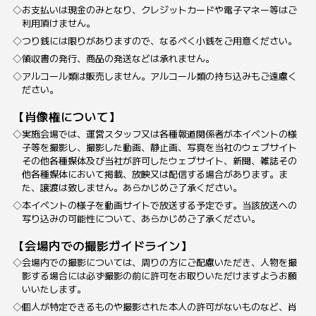
お支払いは現金のみとなり、クレジットカードや電子マネー等はご
利用頂けません。
つり銭には限りがありますので、なるべく小銭をご用意ください。
領収書の発行、商品の発送などは承れません。
アルコール類は販売しません。アルコール類の持ち込みもご遠慮く
ださい。
【肖像権について】
実施会場では、運営スタッフ又は各種報道関係者が本イベントの様
子等を撮影し、撮影した動画、静止画、写真を当社のウェブサイト
その他各種媒体及び当社が許可したウェブサイト、新聞、雑誌その
他各種媒体において掲載、放映又は配信する場合があります。ま
た、譲渡は致しません。あらかじめご了承ください。
本イベントの様子を動画サイトで放送する予定です。当該放送への
写り込みの可能性について、あらかじめご了承ください。
【会場内での撮影ガイドライン】
会場内での撮影については、周りの方にご配慮いただき、人物を撮
影する場合には必ず撮影の前に許可をお取りいただけますようお願
いいたします。
個人が特定できるものや撮影された本人の許可がないものなど、肖