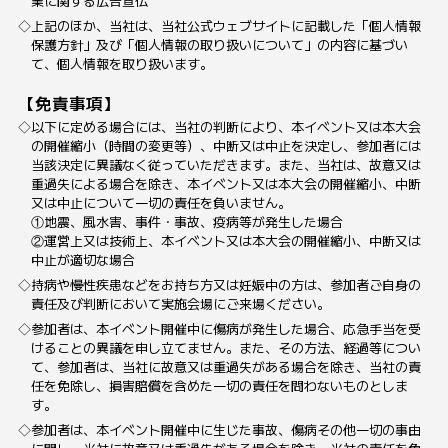
業に関する広告宣伝
上記のほか、当社は、当社公式ウェブサイトに記載した「個人情報
保護方針」及び「個人情報の取り扱いについて」の内容に基づい
て、個人情報を取り扱います。
【免責事項】
以下に定める場合には、当社の判断により、本イベント又は本大会
の開催縮小（時間の変更等）、中断又は中止を決定し、参加者には
当該決定に異議なく従っていただきます。また、当社は、故意又は
重過失による場合を除き、本イベント又は本大会の開催縮小、中断
又は中止について一切の責任を負いません。
①地震、風水害、事件・事故、疫病等が発生した場合
②運営上又は技術上、本イベント又は本大会の開催縮小、中断又は
中止が適切な場合
持病や慢性疾患などをお持ち方又は妊娠中の方は、参加者ご自身の
責任及び判断において実施会場にご来場ください。
参加者は、本イベント開催中に傷病が発生した場合、応急手当を受
けることの異議を申し立てません。また、その方法、経過等につい
て、参加者は、当社に故意又は重過失がある場合を除き、当社の責
任を免除し、損害賠償を含めた一切の責任を問わないものとしま
す。
参加者は、本イベント開催中に生じた事故、傷病その他一切の事由