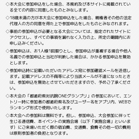
本大会に参加申込をした場合、本規約及び本サイトに掲載されてい
る全ての内容に同意したものとみなします。
18歳未満の方が本大会に参加申込をした場合、親権者その他の法定
代理人の方の同意を得た上で参加申込をしたものとみなされます。
事前の参加申込が必要となる大会については、指定されたサイトに
アクセスし、すべての事項を漏れなく入力の上、所定の期間内にお
申し込みください。
参加申込は、お1人様1回限りとし、参加申込が重複する場合や他人
名義での参加申込と当社が判断した場合は、かかる参加申込を無効
とします。
参加申込時に記載いただいたアドレス宛に参加確認メールを送信し
ます。記載アドレスの不備等により当該メールが不達になったとき
は、参加申込を無効とさせていただきますので、予めご了承くださ
い。
本大会の「都道府県対抗腕ONEグランプリ」の参加において、エン
トリー時に参加者の都道府県名及びユーザー名をアプリ内、WEBで
ランキング形式で使用いたします。
本大会への参加料は無料です。但し、参加申込、大会参加に伴って
生じる通信費、本イベントの実施会場（以下「実施会場」といいま
す）にご来場いただく際の宿泊費、交通費、食費その他一切の費用
は原則参加者の負担となります。