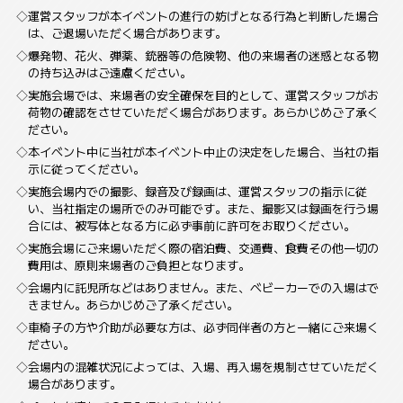
運営スタッフが本イベントの進行の妨げとなる行為と判断した場合
は、ご退場いただく場合があります。
爆発物、花火、弾薬、銃器等の危険物、他の来場者の迷惑となる物
の持ち込みはご遠慮ください。
実施会場では、来場者の安全確保を目的として、運営スタッフがお
荷物の確認をさせていただく場合があります。あらかじめご了承く
ださい。
本イベント中に当社が本イベント中止の決定をした場合、当社の指
示に従ってください。
実施会場内での撮影、録音及び録画は、運営スタッフの指示に従
い、当社指定の場所でのみ可能です。また、撮影又は録画を行う場
合には、被写体となる方に必ず事前に許可をお取りください。
実施会場にご来場いただく際の宿泊費、交通費、食費その他一切の
費用は、原則来場者のご負担となります。
会場内に託児所などはありません。また、ベビーカーでの入場はで
きません。あらかじめご了承ください。
車椅子の方や介助が必要な方は、必ず同伴者の方と一緒にご来場く
ださい。
会場内の混雑状況によっては、入場、再入場を規制させていただく
場合があります。