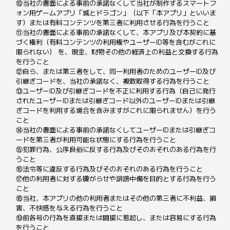
⑩当社の書面による事前の承諾なくして当社が制作するスマートフ
ォン用ゲームアプリ「城とドラゴン」（以下「本アプリ」といいま
す）または有料コンテンツを第三者に利用させる行為を行うこと
⑪当社の書面による事前の承諾なくして、本アプリ及び本契約に基
づく権利（有料コンテンツの利用権やユーザーID等を含むがこれに
限られない） を、現金、財物その他の経済上の利益と交換する行為
を行うこと
⑫自ら、または第三者をして、同一利用者のためのユーザーID及び
引継ぎコードを、当社の承諾なく、複数取得する行為を行うこと
⑬ユーザーID及び引継ぎコードを不正に利用する行為（自己に発行
されたユーザーIDまたは引継ぎコード以外のユーザーIDまたは引継
ぎコードを利用する場合を含みますがこれに限られません）を行う
こと
⑭当社の書面による事前の承諾なくしてユーザーIDまたは引継ぎコ
ードを第三者が利用可能な状態にする行為を行うこと
⑮犯罪行為、公序良俗に反する行為及びそのおそれのある行為を行
うこと
⑯法令等に違反する行為及びそのおそれのある行為を行うこと
⑰他の利用者に対する嫌がらせや誹謗中傷を目的とする行為を行う
こと
⑱当社、本アプリの他の利用者またはその他の第三者に不利益、損
害、不快感を与える行為を行うこと
⑲前各号の行為を直接または間接に惹起し、または容易にする行為
を行うこと