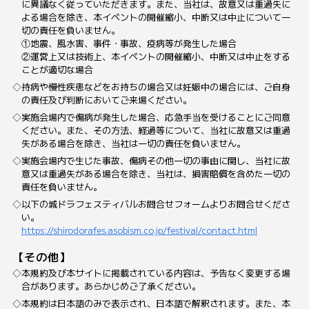
に異議なく従っていただきます。また、当社は、故意又は重過失に
よる場合を除き、本イベントの開催縮小、中断又は中止について一
切の責任を負いません。
①地震、風水害、事件・事故、疫病等が発生した場合
②運営上又は技術上、本イベントの開催縮小、中断又は中止をする
ことが適切な場合
持病や慢性疾患などをお持ちの場合又は妊娠中の場合には、ご自身
の責任及び判断においてご来場ください。
実施会場内で傷病が発生した場合、応急手当を受けることにご同意
ください。また、その方法、経過等について、当社に故意又は重過
失がある場合を除き、当社は一切の責任を負いません。
実施会場内で生じた事故、傷病その他一切の事由に関し、当社に故
意又は重過失がある場合を除き、当社は、損害賠償を含めた一切の
責任を負いません。
以下の城ドラフェスティバルお問合せフォームよりお問合せくださ
い。
https://shirodorafes.asobism.co.jp/festival/contact.html
【その他】
本規約及び本サイトに掲載されている内容は、予告なく変更する場
合があります。あらかじめご了承ください。
本規約は日本語のみで表示され、日本語で解釈されます。また、本